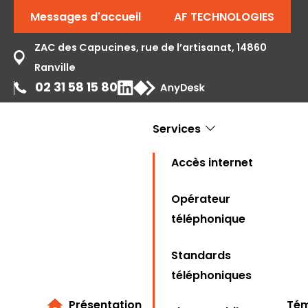
Messages d'accueil
AF TECHNOLOGIES
ZAC des Capucines, rue de l’artisanat, 14860
Ranville
02 31 58 15 80
Services
Accès internet
Opérateur
téléphonique
Standards
téléphoniques
Présentation
Tém