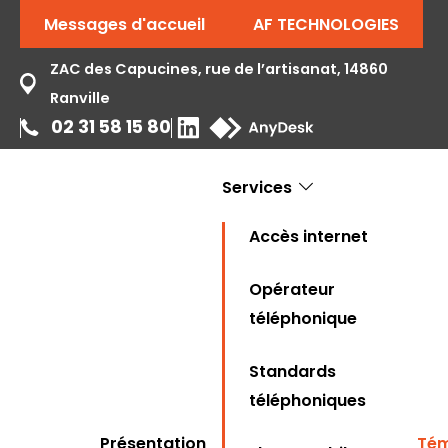
Messages d'accueil
AF TECHNOLOGIES
ZAC des Capucines, rue de l’artisanat, 14860
Ranville
02 31 58 15 80
Services
Accès internet
Opérateur
téléphonique
Standards
téléphoniques
Présentation
Tém