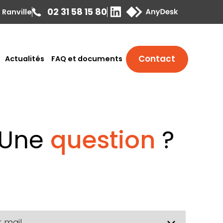
02 31 58 15 80
 Ranville
Contact
Actualités
FAQ et documents
 Une
question
?