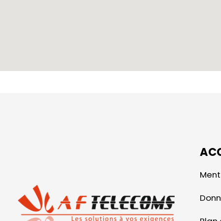
ACC
Ment
Donn
Plan 