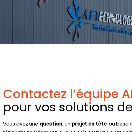
Contactez l’équipe 
pour vos solutions d
Vous avez une
question
, un
projet en tête
, ou besoi