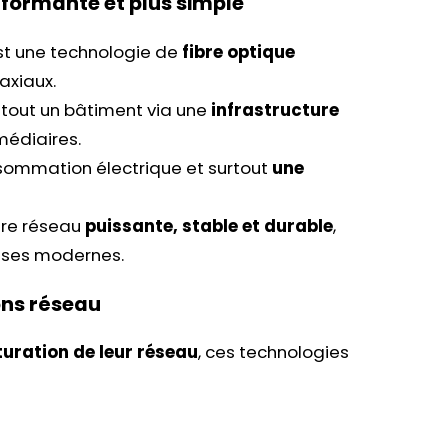
rformante et plus simple
t une technologie de
fibre optique
axiaux.
s tout un bâtiment via une
infrastructure
médiaires.
sommation électrique et surtout
une
ure réseau
puissante, stable et durable
,
ises modernes.
ons réseau
turation de leur réseau
, ces technologies