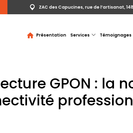
S
ZAC des Capucines, rue de l’artisanat, 14
Présentation
Services
Témoignages
tecture GPON : la n
ectivité profession