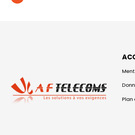
ACC
Ment
Donn
Plan 