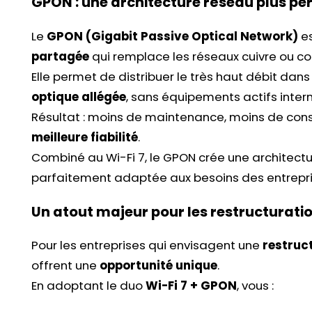
GPON : une architecture réseau plus pe
Le
GPON (Gigabit Passive Optical Network)
es
partagée
qui remplace les réseaux cuivre ou co
Elle permet de distribuer le très haut débit dan
optique allégée
, sans équipements actifs inter
Résultat : moins de maintenance, moins de con
meilleure fiabilité
.
Combiné au Wi-Fi 7, le GPON crée une architect
parfaitement adaptée aux besoins des entrepr
Un atout majeur pour les restructurati
Pour les entreprises qui envisagent une
restruc
offrent une
opportunité unique
.
En adoptant le duo
Wi-Fi 7 + GPON
, vous :