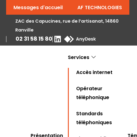
Messages d'accueil
AF TECHNOLOGIES
ZAC des Capucines, rue de l’artisanat, 14860
Ranville
02 31 58 15 80
Services
Accès internet
Opérateur
téléphonique
Standards
téléphoniques
Présentation
Tém